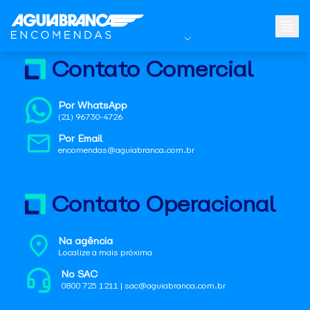
Contato Comercial
Por WhatsApp
(21) 96730-4726
Por Email
encomendas@aguiabranca.com.br
Contato Operacional
Na agência
Localize a mais próxima
No SAC
0800 725 1211 | sac@aguiabranca.com.br