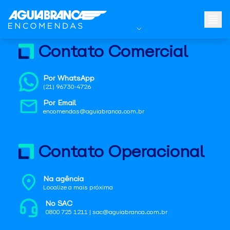
Contato Comercial
Por WhatsApp
(21) 96730-4726
Por Email
encomendas@aguiabranca.com.br
Contato Operacional
Na agência
Localize a mais próxima
No SAC
0800 725 1211 | sac@aguiabranca.com.br