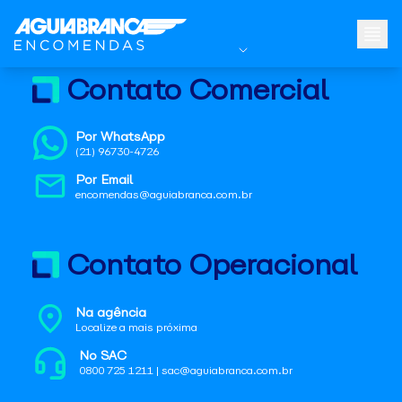
Contato Comercial
Por WhatsApp
(21) 96730-4726
Por Email
encomendas@aguiabranca.com.br
Contato Operacional
Na agência
Localize a mais próxima
No SAC
0800 725 1211 | sac@aguiabranca.com.br