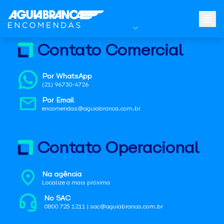
Contato Comercial
Por WhatsApp
(21) 96730-4726
Por Email
encomendas@aguiabranca.com.br
Contato Operacional
Na agência
Localize a mais próxima
No SAC
0800 725 1211 | sac@aguiabranca.com.br