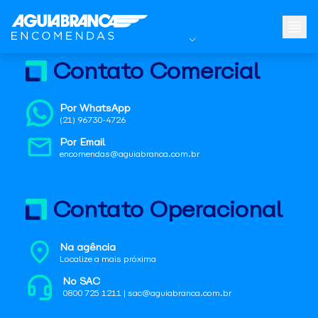
Contato Comercial
Por WhatsApp
(21) 96730-4726
Por Email
encomendas@aguiabranca.com.br
Contato Operacional
Na agência
Localize a mais próxima
No SAC
0800 725 1211 | sac@aguiabranca.com.br