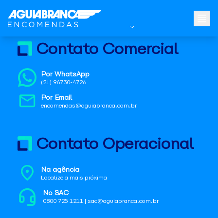
Contato Comercial
Por WhatsApp
(21) 96730-4726
Por Email
encomendas@aguiabranca.com.br
Contato Operacional
Na agência
Localize a mais próxima
No SAC
0800 725 1211 | sac@aguiabranca.com.br