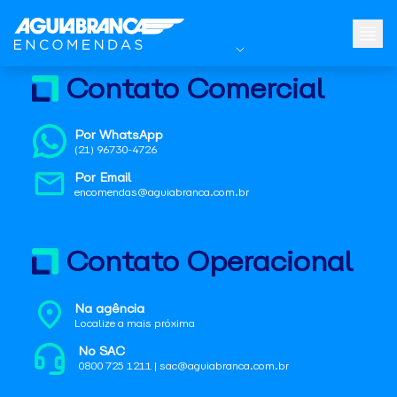
Contato Comercial
Por WhatsApp
(21) 96730-4726
Por Email
encomendas@aguiabranca.com.br
Contato Operacional
Na agência
Localize a mais próxima
No SAC
0800 725 1211 | sac@aguiabranca.com.br