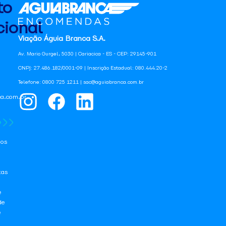
to
ional
Viação Águia Branca S.A.
Av. Mario Gurgel, 5030 | Cariacica - ES - CEP: 29145-901
CNPJ: 27.486.182/0001-09 | Inscrição Estadual: 080.444.20-2
Telefone: 0800 725 1211 | sac@aguiabranca.com.br
a.com.br
os
tas
e
de
e