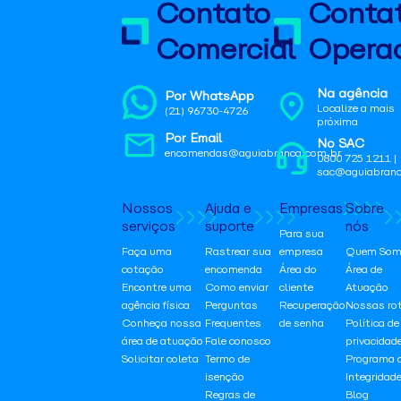
Contato
Conta
Comercial
Operac
Na agência
Por WhatsApp
Localize a mais
(21) 96730-4726
próxima
Por Email
No SAC
encomendas@aguiabranca.com.br
0800 725 1211 |
sac@aguiabranc
Nossos
Ajuda e
Empresas
Sobre
serviços
suporte
nós
Para sua
Faça uma
Rastrear sua
empresa
Quem Som
cotação
encomenda
Área do
Área de
Encontre uma
Como enviar
cliente
Atuação
agência física
Perguntas
Recuperação
Nossas ro
Conheça nossa
Frequentes
de senha
Política de
área de atuação
Fale conosco
privacidad
Solicitar coleta
Termo de
Programa 
isenção
Integridad
Regras de
Blog