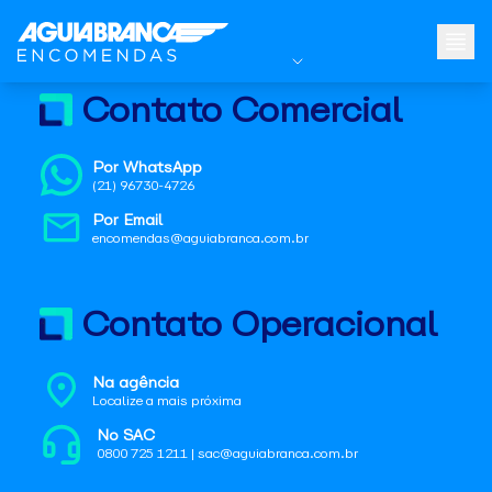
Contato Comercial
Por WhatsApp
(21) 96730-4726
Por Email
encomendas@aguiabranca.com.br
Contato Operacional
Na agência
Localize a mais próxima
No SAC
0800 725 1211 | sac@aguiabranca.com.br