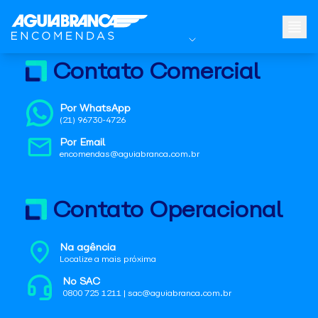
Contato Comercial
Por WhatsApp
(21) 96730-4726
Por Email
encomendas@aguiabranca.com.br
Contato Operacional
Na agência
Localize a mais próxima
No SAC
0800 725 1211 | sac@aguiabranca.com.br