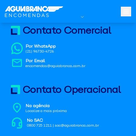
Contato Comercial
Por WhatsApp
(21) 96730-4726
Por Email
encomendas@aguiabranca.com.br
Contato Operacional
Na agência
Localize a mais próxima
No SAC
0800 725 1211 | sac@aguiabranca.com.br