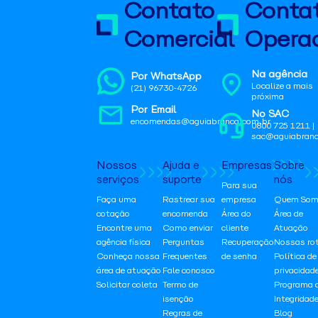
Contato
Conta
Comercial
Operac
Na agência
Por WhatsApp
Localize a mais
(21) 96730-4726
próxima
Por Email
No SAC
encomendas@aguiabranca.com.br
0800 725 1211 |
sac@aguiabranc
Nossos
Ajuda e
Empresas
Sobre
serviços
suporte
nós
Para sua
Faça uma
Rastrear sua
empresa
Quem Som
cotação
encomenda
Área do
Área de
Encontre uma
Como enviar
cliente
Atuação
agência física
Perguntas
Recuperação
Nossas ro
Conheça nossa
Frequentes
de senha
Política de
área de atuação
Fale conosco
privacidad
Solicitar coleta
Termo de
Programa 
isenção
Integridad
Regras de
Blog