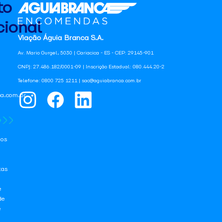
to
ional
Viação Águia Branca S.A.
Av. Mario Gurgel, 5030 | Cariacica - ES - CEP: 29145-901
CNPJ: 27.486.182/0001-09 | Inscrição Estadual: 080.444.20-2
Telefone: 0800 725 1211 | sac@aguiabranca.com.br
a.com.br
os
tas
e
de
e