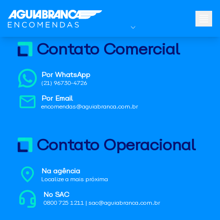
Contato Comercial
Por WhatsApp
(21) 96730-4726
Por Email
encomendas@aguiabranca.com.br
Contato Operacional
Na agência
Localize a mais próxima
No SAC
0800 725 1211 | sac@aguiabranca.com.br