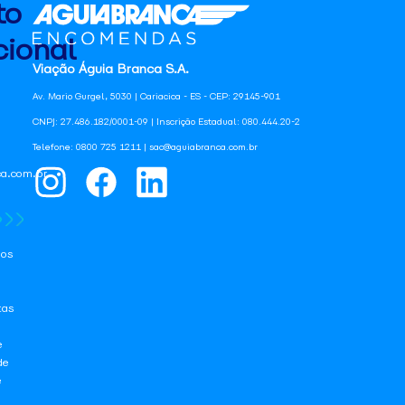
to
ional
Viação Águia Branca S.A.
Av. Mario Gurgel, 5030 | Cariacica - ES - CEP: 29145-901
CNPJ: 27.486.182/0001-09 | Inscrição Estadual: 080.444.20-2
Telefone: 0800 725 1211 | sac@aguiabranca.com.br
a.com.br
os
tas
e
de
e