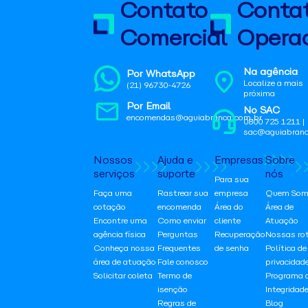
Contato
Conta
Comercial
Operac
Na agência
Por WhatsApp
Localize a mais
(21) 96730-4726
próxima
Por Email
No SAC
encomendas@aguiabranca.com.br
0800 725 1211 |
sac@aguiabranc
Nossos
Ajuda e
Empresas
Sobre
serviços
suporte
nós
Para sua
Faça uma
Rastrear sua
empresa
Quem Som
cotação
encomenda
Área do
Área de
Encontre uma
Como enviar
cliente
Atuação
agência física
Perguntas
Recuperação
Nossas ro
Conheça nossa
Frequentes
de senha
Política de
área de atuação
Fale conosco
privacidad
Solicitar coleta
Termo de
Programa 
isenção
Integridad
Regras de
Blog