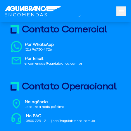
Contato Comercial
Por WhatsApp
(21) 96730-4726
Por Email
encomendas@aguiabranca.com.br
Contato Operacional
Na agência
Localize a mais próxima
No SAC
0800 725 1211 | sac@aguiabranca.com.br