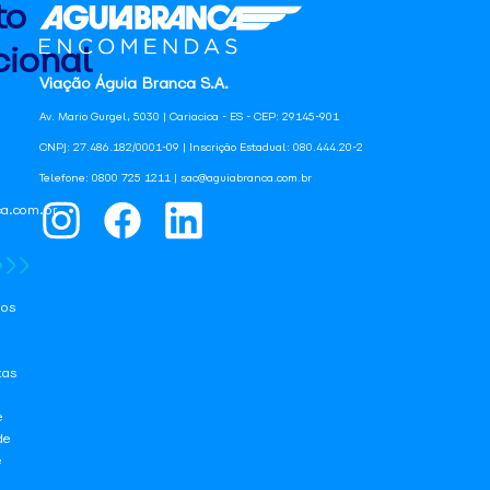
to
ional
Viação Águia Branca S.A.
Av. Mario Gurgel, 5030 | Cariacica - ES - CEP: 29145-901
CNPJ: 27.486.182/0001-09 | Inscrição Estadual: 080.444.20-2
Telefone: 0800 725 1211 | sac@aguiabranca.com.br
a.com.br
os
tas
e
de
e