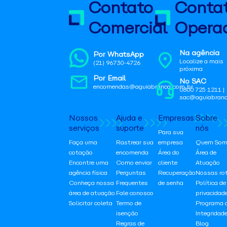
Contato
Conta
Comercial
Operac
Na agência
Por WhatsApp
Localize a mais
(21) 96730-4726
próxima
Por Email
No SAC
encomendas@aguiabranca.com.br
0800 725 1211 |
sac@aguiabranc
Nossos
Ajuda e
Empresas
Sobre
serviços
suporte
nós
Para sua
Faça uma
Rastrear sua
empresa
Quem Som
cotação
encomenda
Área do
Área de
Encontre uma
Como enviar
cliente
Atuação
agência física
Perguntas
Recuperação
Nossas ro
Conheça nossa
Frequentes
de senha
Política de
área de atuação
Fale conosco
privacidad
Solicitar coleta
Termo de
Programa 
isenção
Integridad
Regras de
Blog