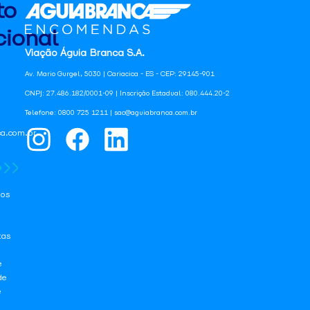
to
ional
Viação Águia Branca S.A.
Av. Mario Gurgel, 5030 | Cariacica - ES - CEP: 29145-901
CNPJ: 27.486.182/0001-09 | Inscrição Estadual: 080.444.20-2
Telefone: 0800 725 1211 | sac@aguiabranca.com.br
a.com.br
os
tas
e
de
e