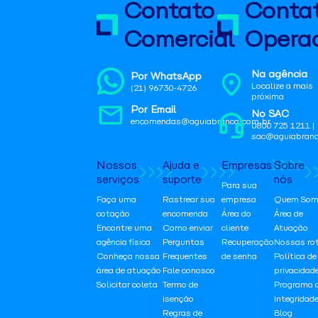
Contato
Conta
Comercial
Operac
Na agência
Por WhatsApp
Localize a mais
(21) 96730-4726
próxima
Por Email
No SAC
encomendas@aguiabranca.com.br
0800 725 1211 |
sac@aguiabranc
Nossos
Ajuda e
Empresas
Sobre
serviços
suporte
nós
Para sua
Faça uma
Rastrear sua
empresa
Quem Som
cotação
encomenda
Área do
Área de
Encontre uma
Como enviar
cliente
Atuação
agência física
Perguntas
Recuperação
Nossas ro
Conheça nossa
Frequentes
de senha
Política de
área de atuação
Fale conosco
privacidad
Solicitar coleta
Termo de
Programa 
isenção
Integridad
Regras de
Blog