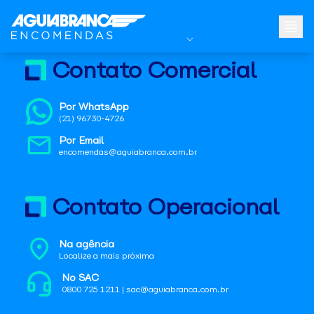
Contato Comercial
Por WhatsApp
(21) 96730-4726
Por Email
encomendas@aguiabranca.com.br
Contato Operacional
Na agência
Localize a mais próxima
No SAC
0800 725 1211 | sac@aguiabranca.com.br