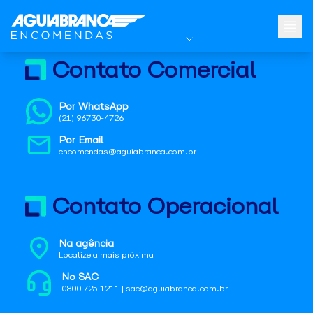
Contato Comercial
Por WhatsApp
(21) 96730-4726
Por Email
encomendas@aguiabranca.com.br
Contato Operacional
Na agência
Localize a mais próxima
No SAC
0800 725 1211 | sac@aguiabranca.com.br