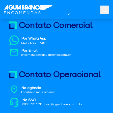
Contato Comercial
Por WhatsApp
(21) 96730-4726
Por Email
encomendas@aguiabranca.com.br
Contato Operacional
Na agência
Localize a mais próxima
No SAC
0800 725 1211 | sac@aguiabranca.com.br