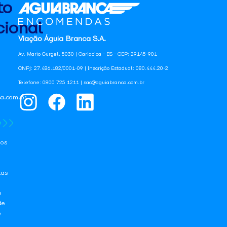
to
ional
Viação Águia Branca S.A.
Av. Mario Gurgel, 5030 | Cariacica - ES - CEP: 29145-901
CNPJ: 27.486.182/0001-09 | Inscrição Estadual: 080.444.20-2
Telefone: 0800 725 1211 | sac@aguiabranca.com.br
a.com.br
os
tas
e
de
e