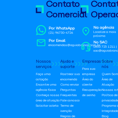
Contato
Conta
Comercial
Operac
Na agência
Por WhatsApp
Localize a mais
(21) 96730-4726
próxima
Por Email
No SAC
encomendas@aguiabranca.com.br
0800 725 1211 |
sac@aguiabranc
Nossos
Ajuda e
Empresas
Sobre
serviços
suporte
nós
Para sua
Faça uma
Rastrear sua
empresa
Quem Som
cotação
encomenda
Área do
Área de
Encontre uma
Como enviar
cliente
Atuação
agência física
Perguntas
Recuperação
Nossas ro
Conheça nossa
Frequentes
de senha
Política de
área de atuação
Fale conosco
privacidad
Solicitar coleta
Termo de
Programa 
isenção
Integridad
Regras de
Blog