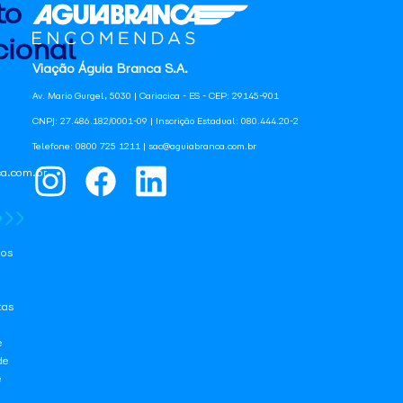
to
ional
Viação Águia Branca S.A.
Av. Mario Gurgel, 5030 | Cariacica - ES - CEP: 29145-901
CNPJ: 27.486.182/0001-09 | Inscrição Estadual: 080.444.20-2
Telefone: 0800 725 1211 | sac@aguiabranca.com.br
a.com.br
os
tas
e
de
e