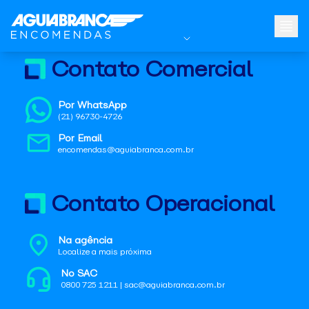
Contato Comercial
Por WhatsApp
(21) 96730-4726
Por Email
encomendas@aguiabranca.com.br
Contato Operacional
Na agência
Localize a mais próxima
No SAC
0800 725 1211 | sac@aguiabranca.com.br