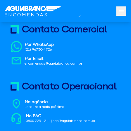
Contato Comercial
Por WhatsApp
(21) 96730-4726
Por Email
encomendas@aguiabranca.com.br
Contato Operacional
Na agência
Localize a mais próxima
No SAC
0800 725 1211 | sac@aguiabranca.com.br