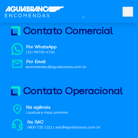
Contato Comercial
Por WhatsApp
(21) 96730-4726
Por Email
encomendas@aguiabranca.com.br
Contato Operacional
Na agência
Localize a mais próxima
No SAC
0800 725 1211 | sac@aguiabranca.com.br