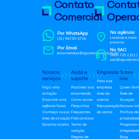
Contato
Conta
Comercial
Operac
Na agência
Por WhatsApp
Localize a mais
(21) 96730-4726
próxima
Por Email
No SAC
encomendas@aguiabranca.com.br
0800 725 1211 |
sac@aguiabranc
Nossos
Ajuda e
Empresas
Sobre
serviços
suporte
nós
Para sua
Faça uma
Rastrear sua
empresa
Quem Som
cotação
encomenda
Área do
Área de
Encontre uma
Como enviar
cliente
Atuação
agência física
Perguntas
Recuperação
Nossas ro
Conheça nossa
Frequentes
de senha
Política de
área de atuação
Fale conosco
privacidad
Solicitar coleta
Termo de
Programa 
isenção
Integridad
Regras de
Blog