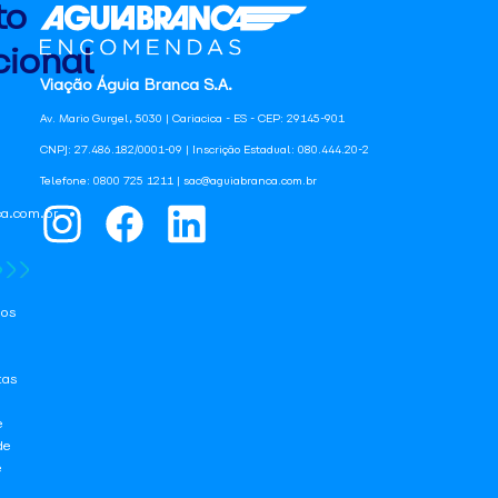
to
ional
Viação Águia Branca S.A.
Av. Mario Gurgel, 5030 | Cariacica - ES - CEP: 29145-901
CNPJ: 27.486.182/0001-09 | Inscrição Estadual: 080.444.20-2
Telefone: 0800 725 1211 | sac@aguiabranca.com.br
a.com.br
os
tas
e
de
e