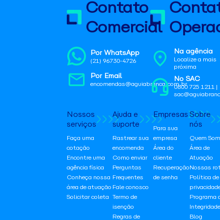
Contato
Conta
Comercial
Operac
Na agência
Por WhatsApp
Localize a mais
(21) 96730-4726
próxima
Por Email
No SAC
encomendas@aguiabranca.com.br
0800 725 1211 |
sac@aguiabranc
Nossos
Ajuda e
Empresas
Sobre
serviços
suporte
nós
Para sua
Faça uma
Rastrear sua
empresa
Quem Som
cotação
encomenda
Área do
Área de
Encontre uma
Como enviar
cliente
Atuação
agência física
Perguntas
Recuperação
Nossas ro
Conheça nossa
Frequentes
de senha
Política de
área de atuação
Fale conosco
privacidad
Solicitar coleta
Termo de
Programa 
isenção
Integridad
Regras de
Blog