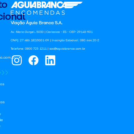
to
ional
Viação Águia Branca S.A.
Av. Mario Gurgel, 5030 | Cariacica - ES - CEP: 29145-901
CNPJ: 27.486.182/0001-09 | Inscrição Estadual: 080.444.20-2
Telefone: 0800 725 1211 | sac@aguiabranca.com.br
a.com.br
os
tas
e
de
e