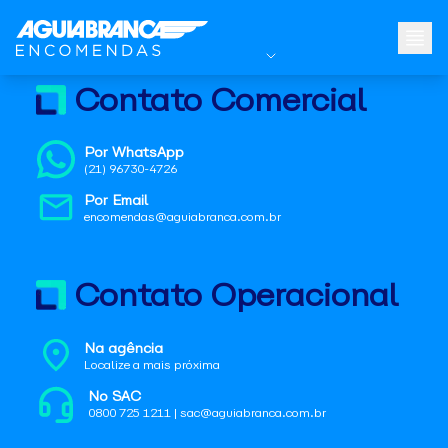
Contato Comercial
Por WhatsApp
(21) 96730-4726
Por Email
encomendas@aguiabranca.com.br
Contato Operacional
Na agência
Localize a mais próxima
No SAC
0800 725 1211 | sac@aguiabranca.com.br