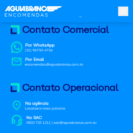
Contato Comercial
Por WhatsApp
(21) 96730-4726
Por Email
encomendas@aguiabranca.com.br
Contato Operacional
Na agência
Localize a mais próxima
No SAC
0800 725 1211 | sac@aguiabranca.com.br