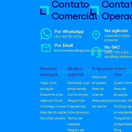
Contato
Conta
Comercial
Operac
Na agência
Por WhatsApp
Localize a mais
(21) 96730-4726
próxima
Por Email
No SAC
encomendas@aguiabranca.com.br
0800 725 1211 |
sac@aguiabranc
Nossos
Ajuda e
Empresas
Sobre
serviços
suporte
nós
Para sua
Faça uma
Rastrear sua
empresa
Quem Som
cotação
encomenda
Área do
Área de
Encontre uma
Como enviar
cliente
Atuação
agência física
Perguntas
Recuperação
Nossas ro
Conheça nossa
Frequentes
de senha
Política de
área de atuação
Fale conosco
privacidad
Solicitar coleta
Termo de
Programa 
isenção
Integridad
Regras de
Blog