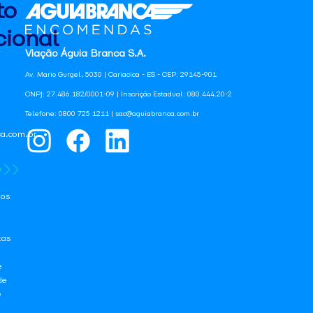
to
ional
Viação Águia Branca S.A.
Av. Mario Gurgel, 5030 | Cariacica - ES - CEP: 29145-901
CNPJ: 27.486.182/0001-09 | Inscrição Estadual: 080.444.20-2
Telefone: 0800 725 1211 | sac@aguiabranca.com.br
a.com.br
os
tas
e
de
e