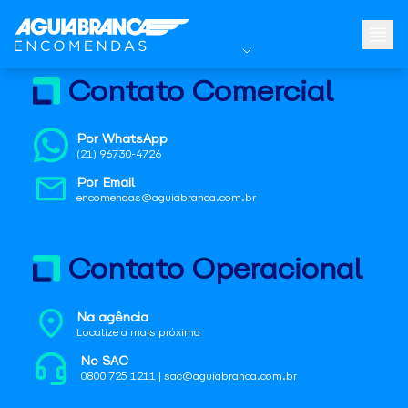
Contato Comercial
Por WhatsApp
(21) 96730-4726
Por Email
encomendas@aguiabranca.com.br
Contato Operacional
Na agência
Localize a mais próxima
No SAC
0800 725 1211 | sac@aguiabranca.com.br