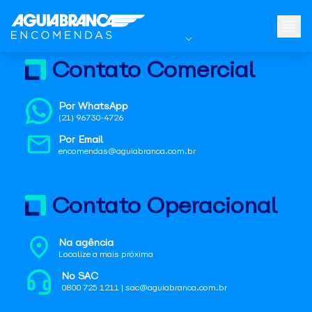
Contato Comercial
Por WhatsApp
(21) 96730-4726
Por Email
encomendas@aguiabranca.com.br
Contato Operacional
Na agência
Localize a mais próxima
No SAC
0800 725 1211 | sac@aguiabranca.com.br