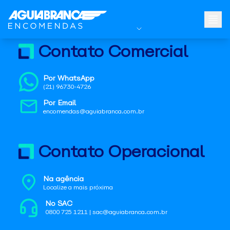
Contato Comercial
Por WhatsApp
(21) 96730-4726
Por Email
encomendas@aguiabranca.com.br
Contato Operacional
Na agência
Localize a mais próxima
No SAC
0800 725 1211 | sac@aguiabranca.com.br