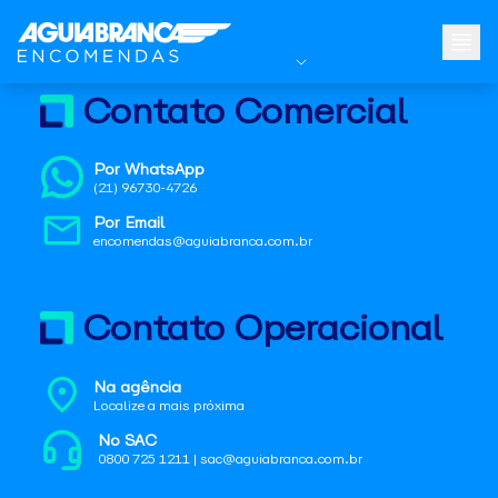
Contato Comercial
Por WhatsApp
(21) 96730-4726
Por Email
encomendas@aguiabranca.com.br
Contato Operacional
Na agência
Localize a mais próxima
No SAC
0800 725 1211 | sac@aguiabranca.com.br