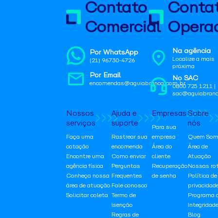
Contato
Conta
Comercial
Operac
Na agência
Por WhatsApp
Localize a mais
(21) 96730-4726
próxima
Por Email
No SAC
encomendas@aguiabranca.com.br
0800 725 1211 |
sac@aguiabranc
Nossos
Ajuda e
Empresas
Sobre
serviços
suporte
nós
Para sua
Faça uma
Rastrear sua
empresa
Quem Som
cotação
encomenda
Área do
Área de
Encontre uma
Como enviar
cliente
Atuação
agência física
Perguntas
Recuperação
Nossas ro
Conheça nossa
Frequentes
de senha
Política de
área de atuação
Fale conosco
privacidad
Solicitar coleta
Termo de
Programa 
isenção
Integridad
Regras de
Blog