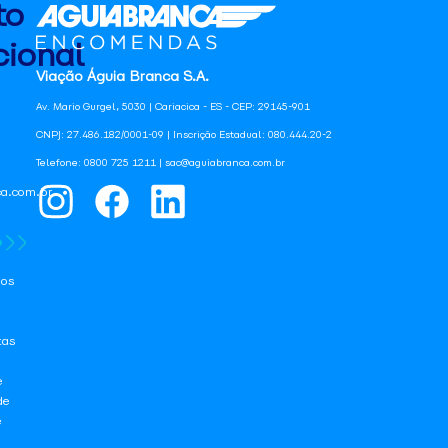
to
ional
Viação Águia Branca S.A.
Av. Mario Gurgel, 5030 | Cariacica - ES - CEP: 29145-901
CNPJ: 27.486.182/0001-09 | Inscrição Estadual: 080.444.20-2
Telefone: 0800 725 1211 | sac@aguiabranca.com.br
a.com.br
os
tas
e
de
e