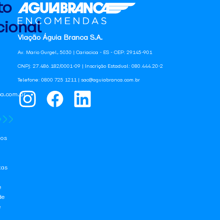
to
ional
Viação Águia Branca S.A.
Av. Mario Gurgel, 5030 | Cariacica - ES - CEP: 29145-901
CNPJ: 27.486.182/0001-09 | Inscrição Estadual: 080.444.20-2
Telefone: 0800 725 1211 | sac@aguiabranca.com.br
a.com.br
os
tas
e
de
e