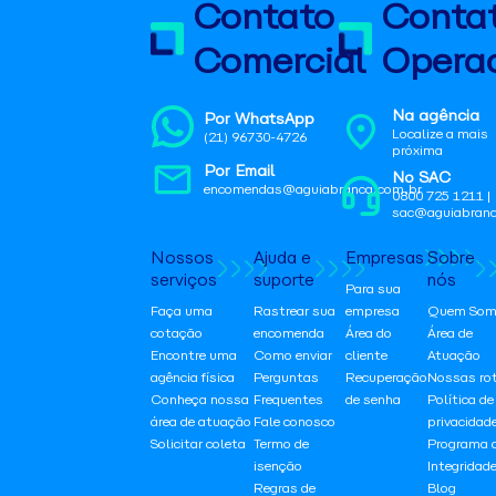
Contato
Conta
Comercial
Operac
Na agência
Por WhatsApp
Localize a mais
(21) 96730-4726
próxima
Por Email
No SAC
encomendas@aguiabranca.com.br
0800 725 1211 |
sac@aguiabranc
Nossos
Ajuda e
Empresas
Sobre
serviços
suporte
nós
Para sua
Faça uma
Rastrear sua
empresa
Quem Som
cotação
encomenda
Área do
Área de
Encontre uma
Como enviar
cliente
Atuação
agência física
Perguntas
Recuperação
Nossas ro
Conheça nossa
Frequentes
de senha
Política de
área de atuação
Fale conosco
privacidad
Solicitar coleta
Termo de
Programa 
isenção
Integridad
Regras de
Blog