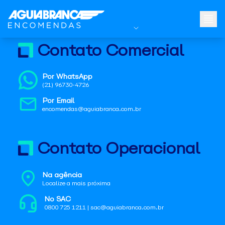
Contato Comercial
Por WhatsApp
(21) 96730-4726
Por Email
encomendas@aguiabranca.com.br
Contato Operacional
Na agência
Localize a mais próxima
No SAC
0800 725 1211 | sac@aguiabranca.com.br