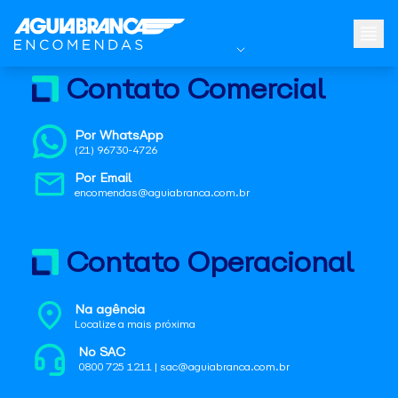
Contato Comercial
Por WhatsApp
(21) 96730-4726
Por Email
encomendas@aguiabranca.com.br
Contato Operacional
Na agência
Localize a mais próxima
No SAC
0800 725 1211 | sac@aguiabranca.com.br