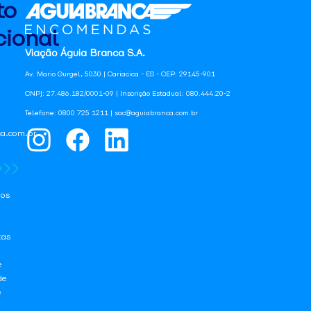
to
ional
Viação Águia Branca S.A.
Av. Mario Gurgel, 5030 | Cariacica - ES - CEP: 29145-901
CNPJ: 27.486.182/0001-09 | Inscrição Estadual: 080.444.20-2
Telefone: 0800 725 1211 | sac@aguiabranca.com.br
a.com.br
os
tas
e
de
e