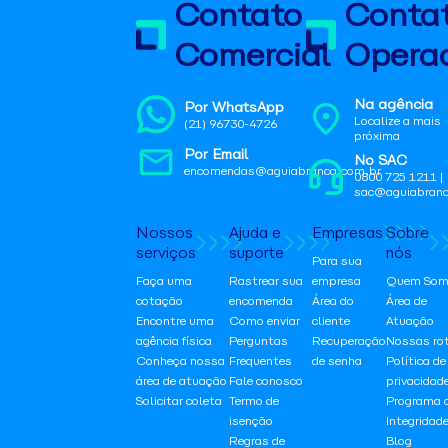
Contato
Conta
Comercial
Operac
Na agência
Por WhatsApp
Localize a mais
(21) 96730-4726
próxima
Por Email
No SAC
encomendas@aguiabranca.com.br
0800 725 1211 |
sac@aguiabranc
Nossos
Ajuda e
Empresas
Sobre
serviços
suporte
nós
Para sua
Faça uma
Rastrear sua
empresa
Quem Som
cotação
encomenda
Área do
Área de
Encontre uma
Como enviar
cliente
Atuação
agência física
Perguntas
Recuperação
Nossas ro
Conheça nossa
Frequentes
de senha
Política de
área de atuação
Fale conosco
privacidad
Solicitar coleta
Termo de
Programa 
isenção
Integridad
Regras de
Blog