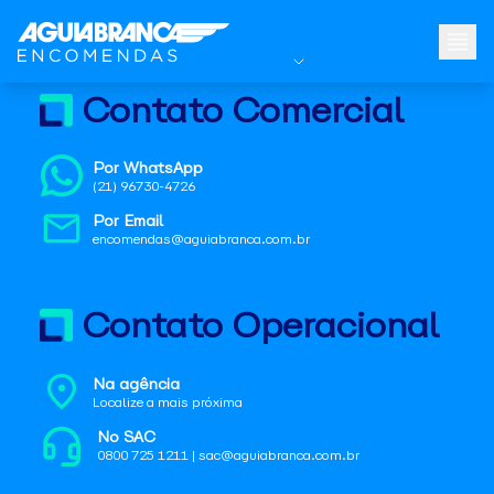
Contato Comercial
Por WhatsApp
(21) 96730-4726
Por Email
encomendas@aguiabranca.com.br
Contato Operacional
Na agência
Localize a mais próxima
No SAC
0800 725 1211 | sac@aguiabranca.com.br