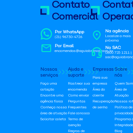
Contato
Conta
Comercial
Operac
Na agência
Por WhatsApp
Localize a mais
(21) 96730-4726
próxima
Por Email
No SAC
encomendas@aguiabranca.com.br
0800 725 1211 |
sac@aguiabranc
Nossos
Ajuda e
Empresas
Sobre
serviços
suporte
nós
Para sua
Faça uma
Rastrear sua
empresa
Quem Som
cotação
encomenda
Área do
Área de
Encontre uma
Como enviar
cliente
Atuação
agência física
Perguntas
Recuperação
Nossas ro
Conheça nossa
Frequentes
de senha
Política de
área de atuação
Fale conosco
privacidad
Solicitar coleta
Termo de
Programa 
isenção
Integridad
Regras de
Blog