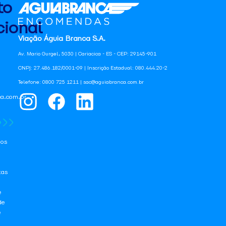
to
ional
Viação Águia Branca S.A.
Av. Mario Gurgel, 5030 | Cariacica - ES - CEP: 29145-901
CNPJ: 27.486.182/0001-09 | Inscrição Estadual: 080.444.20-2
Telefone: 0800 725 1211 | sac@aguiabranca.com.br
a.com.br
os
tas
e
de
e