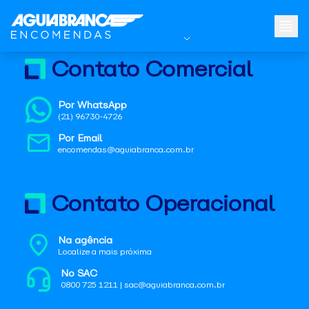
Contato Comercial
Por WhatsApp
(21) 96730-4726
Por Email
encomendas@aguiabranca.com.br
Contato Operacional
Na agência
Localize a mais próxima
No SAC
0800 725 1211 | sac@aguiabranca.com.br