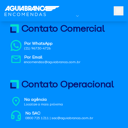
Contato Comercial
Por WhatsApp
(21) 96730-4726
Por Email
encomendas@aguiabranca.com.br
Contato Operacional
Na agência
Localize a mais próxima
No SAC
0800 725 1211 | sac@aguiabranca.com.br