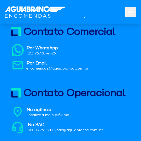
Contato Comercial
Por WhatsApp
(21) 96730-4726
Por Email
encomendas@aguiabranca.com.br
Contato Operacional
Na agência
Localize a mais próxima
No SAC
0800 725 1211 | sac@aguiabranca.com.br