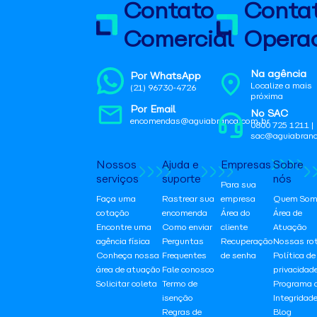
Contato
Conta
Comercial
Operac
Na agência
Por WhatsApp
Localize a mais
(21) 96730-4726
próxima
Por Email
No SAC
encomendas@aguiabranca.com.br
0800 725 1211 |
sac@aguiabranc
Nossos
Ajuda e
Empresas
Sobre
serviços
suporte
nós
Para sua
Faça uma
Rastrear sua
empresa
Quem Som
cotação
encomenda
Área do
Área de
Encontre uma
Como enviar
cliente
Atuação
agência física
Perguntas
Recuperação
Nossas ro
Conheça nossa
Frequentes
de senha
Política de
área de atuação
Fale conosco
privacidad
Solicitar coleta
Termo de
Programa 
isenção
Integridad
Regras de
Blog