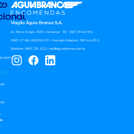
to
ional
Viação Águia Branca S.A.
Av. Mario Gurgel, 5030 | Cariacica - ES - CEP: 29145-901
CNPJ: 27.486.182/0001-09 | Inscrição Estadual: 080.444.20-2
Telefone: 0800 725 1211 | sac@aguiabranca.com.br
a.com.br
os
tas
e
de
e