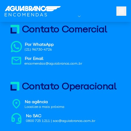
Contato Comercial
Por WhatsApp
(21) 96730-4726
Por Email
encomendas@aguiabranca.com.br
Contato Operacional
Na agência
Localize a mais próxima
No SAC
0800 725 1211 | sac@aguiabranca.com.br