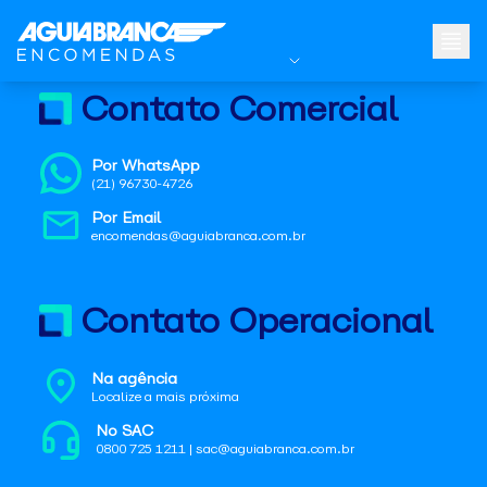
Contato Comercial
Por WhatsApp
(21) 96730-4726
Por Email
encomendas@aguiabranca.com.br
Contato Operacional
Na agência
Localize a mais próxima
No SAC
0800 725 1211 | sac@aguiabranca.com.br