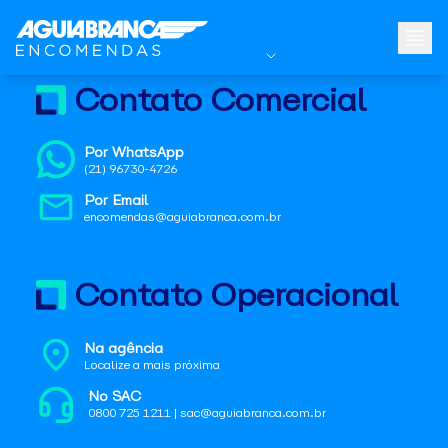
Contato Comercial
Por WhatsApp
(21) 96730-4726
Por Email
encomendas@aguiabranca.com.br
Contato Operacional
Na agência
Localize a mais próxima
No SAC
0800 725 1211 | sac@aguiabranca.com.br