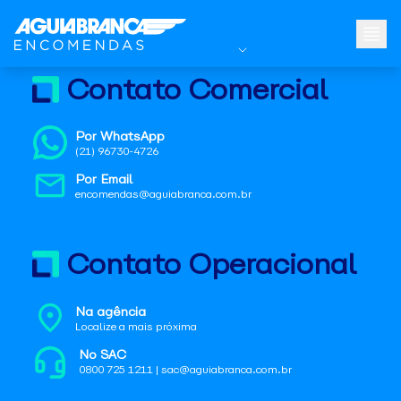
Contato Comercial
Por WhatsApp
(21) 96730-4726
Por Email
encomendas@aguiabranca.com.br
Contato Operacional
Na agência
Localize a mais próxima
No SAC
0800 725 1211 | sac@aguiabranca.com.br