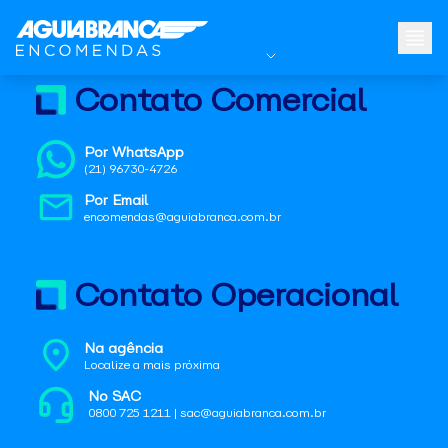
Contato Comercial
Por WhatsApp
(21) 96730-4726
Por Email
encomendas@aguiabranca.com.br
Contato Operacional
Na agência
Localize a mais próxima
No SAC
0800 725 1211 | sac@aguiabranca.com.br